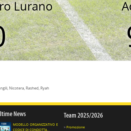
Pro Lurano
A
0
angili, Nicotera, Rashed, Ryah
ltime News
Team 2025/2026
MODELLO ORGANIZZATIVO E
Promozione
CODICE DI CONDOTTA...