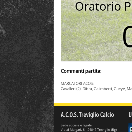
Oratorio 
Commenti partita:
MARCATORI ACOS:
Cavalleri (2), Dibra, Galimberti, Gueye, M
A.C.O.S. Treviglio Calcio
U
Sede sociale e legale:
Via ai Malgari, 6 - 24047 Treviglio (Bg)